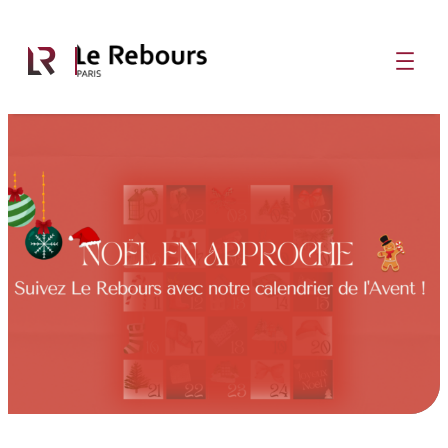
Aller
au

contenu
𝐂𝐚𝐥𝐞𝐧𝐝𝐫𝐢𝐞𝐫 𝐝𝐞 𝐥’𝐀𝐯𝐞𝐧𝐭 – 𝐉𝐨𝐮𝐫
𝟗 🎁