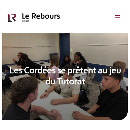
Aller
au

contenu
Les Cordées se prêtent au jeu
du Tutorat