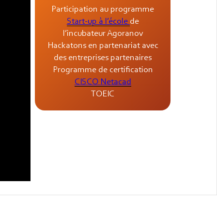
Participation au programme
Start-up à l’école
de
l’incubateur Agoranov
Hackatons en partenariat avec
des entreprises partenaires
Programme de certification
CISCO Netacad
TOEIC