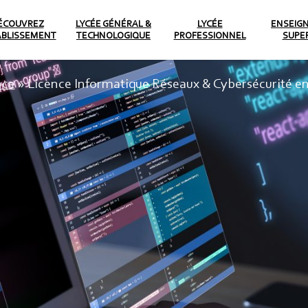
ÉCOUVREZ
LYCÉE GÉNÉRAL &
LYCÉE
ENSEIG
ABLISSEMENT
TECHNOLOGIQUE
PROFESSIONNEL
SUPE
nce
»
Licence Informatique Réseaux & Cybersécurité en
nce Informatique Rése
rité en partenariat av
Paris