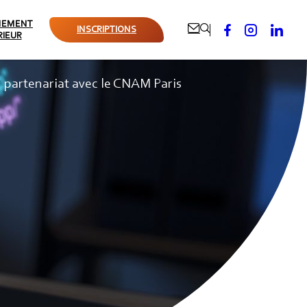
NEMENT





INSCRIPTIONS
RIEUR
 partenariat avec le CNAM Paris
aux &
ec le CNAM