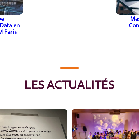
ue
Mas
 Data en
Con
M Paris
LES ACTUALITÉS