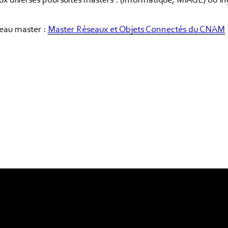
ux diverses poursuites masters : (informatique, MIAGE) ou I
eau master :
Master Réseaux et Objets Connectés du CNAM