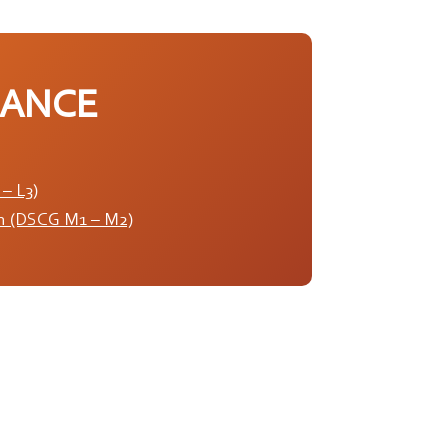
NANCE
– L3)
on (DSCG M1 – M2)