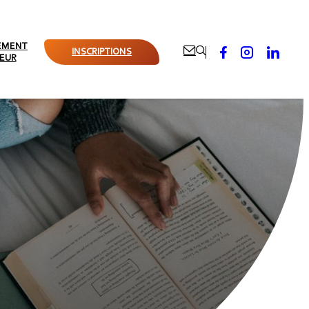
EMENT





INSCRIPTIONS
IEUR