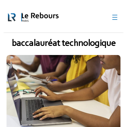
Aller
au

contenu
baccalauréat technologique