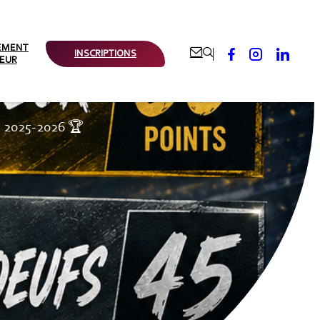
EMENT





INSCRIPTIONS
IEUR
2025-2026 🏆
GUE LE
