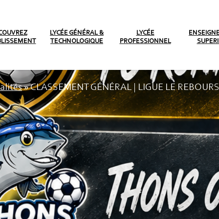
COUVREZ
LYCÉE GÉNÉRAL &
LYCÉE
ENSEIGN
BLISSEMENT
TECHNOLOGIQUE
PROFESSIONNEL
SUPER
alités
»
CLASSEMENT GÉNÉRAL | LIGUE LE REBOURS 
EMENT GÉNÉRAL | LI
REBOURS 2025-2026 